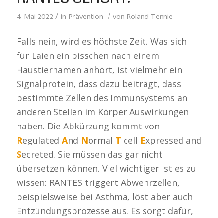
/
/
4. Mai 2022
in
Prävention
von
Roland Tennie
Falls nein, wird es höchste Zeit. Was sich
für Laien ein bisschen nach einem
Haustiernamen anhört, ist vielmehr ein
Signalprotein, dass dazu beiträgt, dass
bestimmte Zellen des Immunsystems an
anderen Stellen im Körper Auswirkungen
haben. Die Abkürzung kommt von
R
egulated
A
nd
N
ormal
T
cell
E
xpressed and
S
ecreted. Sie müssen das gar nicht
übersetzen können. Viel wichtiger ist es zu
wissen: RANTES triggert Abwehrzellen,
beispielsweise bei Asthma, löst aber auch
Entzündungsprozesse aus. Es sorgt dafür,