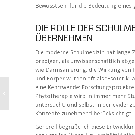
Bewusstsein für die Bedeutung eines g
DIE ROLLE DER SCHULM
ÜBERNEHMEN
Die moderne Schulmedizin hat lange Ze
predigen, als unwissenschaftlich abge
wie Darmsanierung, die Wirkung von He
und Körper wurden oft als “Esoterik” a
Komplexhomöopathie:
eine Kehrtwende: Forschungsprojekt
Ganzheitliche Heilung
Phytotherapie wird in immer mehr Stu
und ihre Wirksamkeit
in der Natu...
untersucht, und selbst in der evidenz
Konzepte zunehmend berücksichtigt.
Generell begrüße ich diese Entwicklu