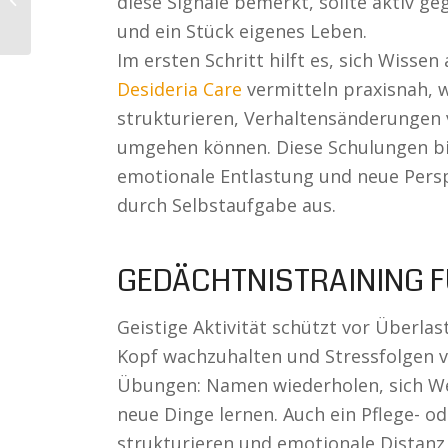
diese Signale bemerkt, sollte aktiv g
das unsichtbare Risiko
und ein Stück eigenes Leben.
Im ersten Schritt hilft es, sich Wiss
Desideria Care
vermitteln praxisnah, w
strukturieren, Verhaltensänderungen 
umgehen können. Diese Schulungen bi
emotionale Entlastung und neue Perspe
durch Selbstaufgabe aus.
GEDÄCHTNISTRAINING 
Geistige Aktivität schützt vor Überlas
Kopf wachzuhalten und Stressfolgen 
Übungen: Namen wiederholen, sich We
neue Dinge lernen. Auch ein Pflege- 
strukturieren und emotionale Distanz 