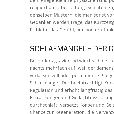
dem Pflegende ihre physischen und ps
reagiert auf Überlastung, Schlafent
denselben Mustern, die man sonst von
Gedanken werden träge, das Kurzzeitg
Es bleibt das Gefühl, nur noch zu fun
SCHLAFMANGEL – DER G
Besonders gravierend wirkt sich der f
nachts mehrfach auf, weil der demen
verlassen will oder permanente Pflege
Schlafmangel. Der beeinträchtigt Kon
Regulation und erhöht langfristig das 
Erkrankungen und Gedächtnisstörun
durchschläft, versetzt Körper und Gei
Chance zur Regeneration, die Nervenz