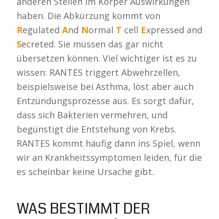
anderen Stellen im Körper Auswirkungen
haben. Die Abkürzung kommt von
R
egulated
A
nd
N
ormal
T
cell
E
xpressed and
S
ecreted. Sie müssen das gar nicht
übersetzen können. Viel wichtiger ist es zu
wissen: RANTES triggert Abwehrzellen,
beispielsweise bei Asthma, löst aber auch
Entzündungsprozesse aus. Es sorgt dafür,
dass sich Bakterien vermehren, und
begünstigt die Entstehung von Krebs.
RANTES kommt häufig dann ins Spiel, wenn
wir an Krankheitssymptomen leiden, für die
es scheinbar keine Ursache gibt.
WAS BESTIMMT DER