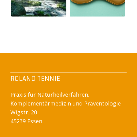
ROLAND TENNIE
Praxis für Naturheilverfahren,
Komplementärmedizin und Präventologie
Wigstr. 20
45239 Essen